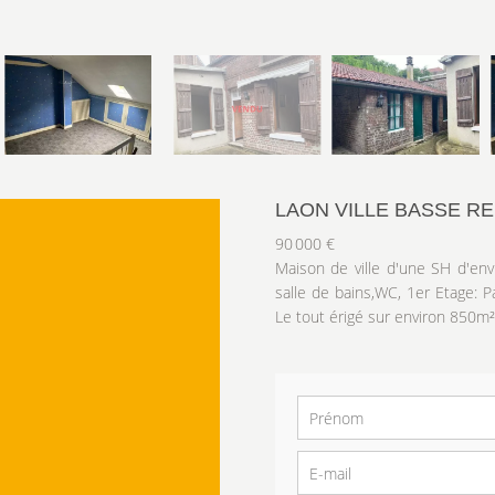
LAON VILLE BASSE RE
90 000 €
Maison de ville d'une SH d'env
salle de bains,WC, 1er Etage: P
Le tout érigé sur environ 850m²