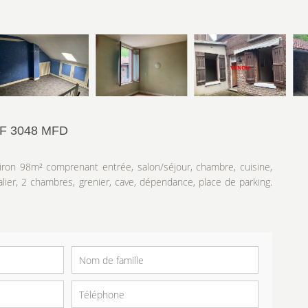
F 3048 MFD
iron 98m² comprenant entrée, salon/séjour, chambre, cuisine,
alier, 2 chambres, grenier, cave, dépendance, place de parking.