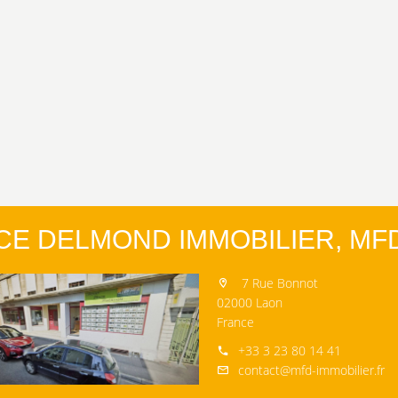
CE DELMOND IMMOBILIER, MFD
7 Rue Bonnot
02000 Laon
France
+33 3 23 80 14 41
contact@mfd-immobilier.fr