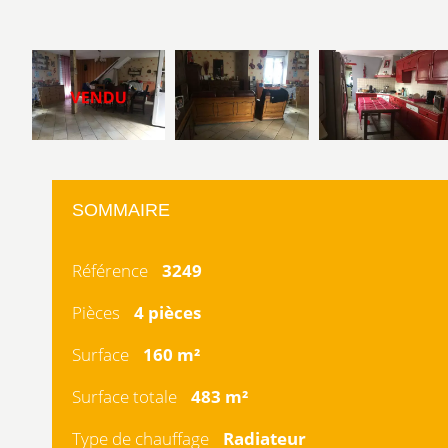
SOMMAIRE
Référence
3249
Pièces
4 pièces
Surface
160 m²
Surface totale
483 m²
Type de chauffage
Radiateur