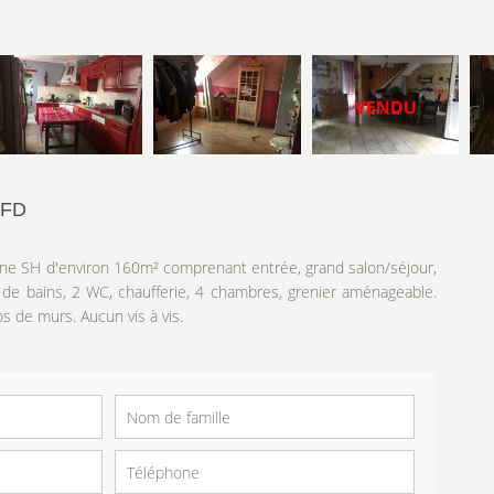
MFD
une SH d'environ 160m² comprenant entrée, grand salon/séjour,
 de bains, 2 WC, chaufferie, 4 chambres, grenier aménageable.
s de murs. Aucun vis à vis.