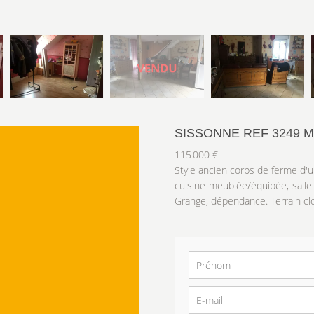
SISSONNE REF 3249 
115 000 €
Style ancien corps de ferme d'
cuisine meublée/équipée, salle
Grange, dépendance. Terrain clo