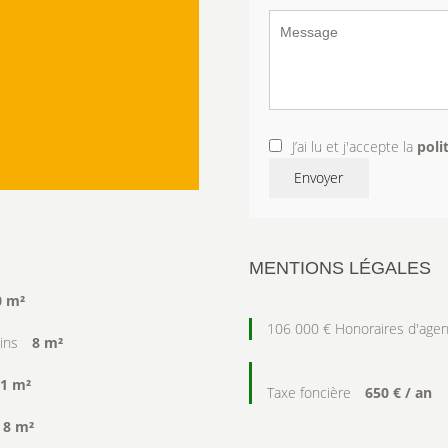
J’ai lu et j'accepte la
poli
Envoyer
MENTIONS LÉGALES
0 m²
106 000 € Honoraires d'agen
ains
8 m²
1 m²
Taxe foncière
650 € / an
8 m²