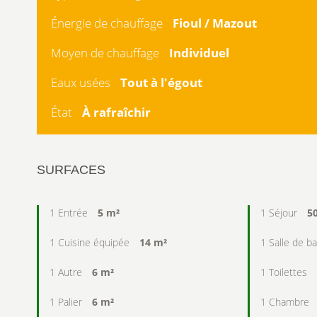
Énergie de chauffage
Fioul / Mazout
Moyen de chauffage
Individuel
Eaux usées
Tout à l'égout
État
À rafraîchir
SURFACES
1 Entrée
5 m²
1 Séjour
5
1 Cuisine équipée
14 m²
1 Salle de b
1 Autre
6 m²
1 Toilettes
1 Palier
6 m²
1 Chambre